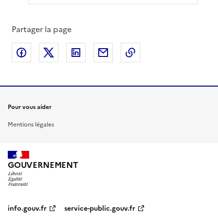
Partager la page
Partager sur Facebook
Partager sur X
Partager sur LinkedIn
Partager par email
Copier le lien de la 
Pour vous aider
Mentions légales
GOUVERNEMENT
info.gouv.fr
service-public.gouv.fr