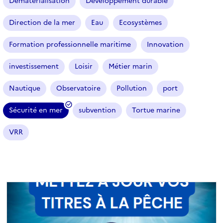
Dématérialisation
Développement durable
c
l
Direction de la mer
Eau
Ecosystèmes
e
s
Formation professionnelle maritime
Innovation
investissement
Loisir
Métier marin
Nautique
Observatoire
Pollution
port
Sécurité en mer
subvention
Tortue marine
(
f
VRR
i
l
t
r
e
s
é
l