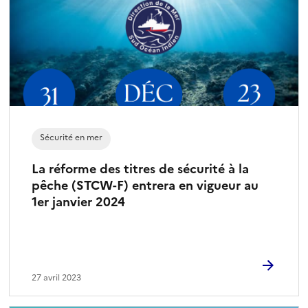
e
c
t
i
o
n
n
é
Sécurité en mer
)
La réforme des titres de sécurité à la
pêche (STCW-F) entrera en vigueur au
1er janvier 2024
27 avril 2023