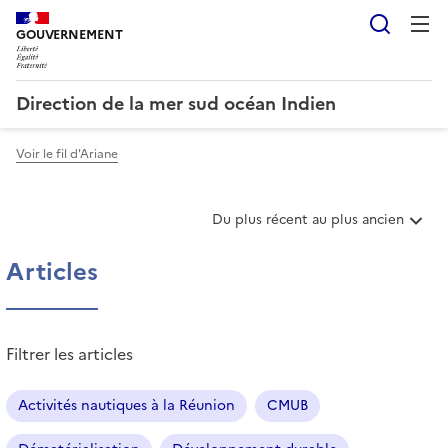
Reche
GOUVERNEMENT
Direction de la mer sud océan Indien
Voir le fil d'Ariane
T
Du plus récent au plus ancien
r
i
Articles
e
r
l
e
Filtrer les articles
s
a
r
Activités nautiques à la Réunion
CMUB
t
i