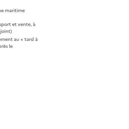
che maritime
sport et vente, à
joint)
ement au + tard à
rès le