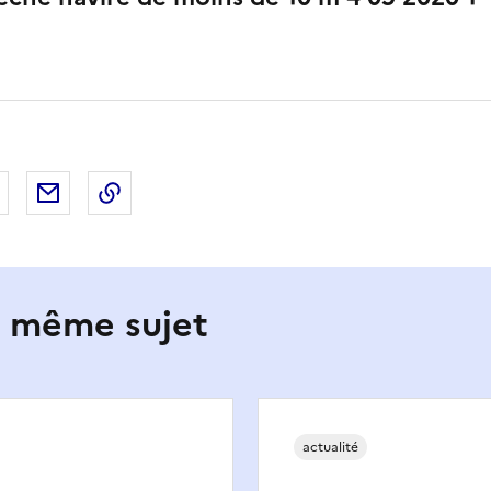
 Facebook
er sur X
Partager sur LinkedIn
Partager par email
Copier le lien de la page dans le presse-pap
e même sujet
actualité