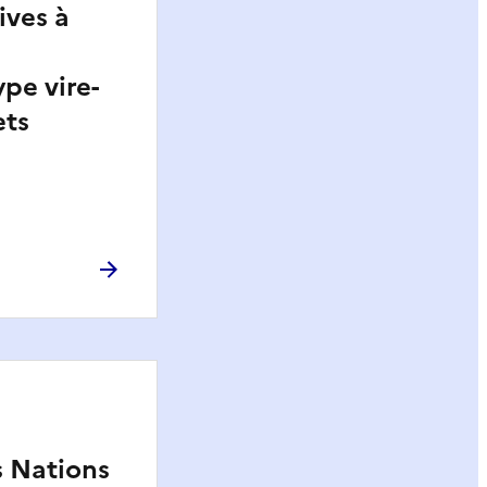
ives à
ype vire-
ets
 Nations