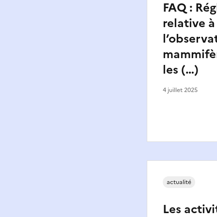
FAQ : Ré
relative à
l’observa
mammifèr
les (…)
4 juillet 2025
actualité
Les activi