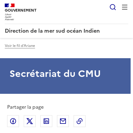
Reche
GOUVERNEMENT
Direction de la mer sud océan Indien
Voir le fil d'Ariane
Secrétariat du CMU
Partager la page
Partager sur Facebook
Partager sur X
Partager sur LinkedIn
Partager par email
Copier le lien de la 