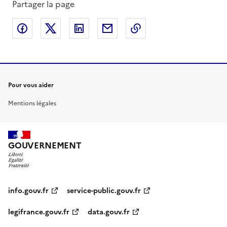
Partager la page
Partager sur Facebook
Partager sur X
Partager sur LinkedIn
Partager par email
Copier le lien de la 
Pour vous aider
Mentions légales
GOUVERNEMENT
info.gouv.fr
service-public.gouv.fr
legifrance.gouv.fr
data.gouv.fr