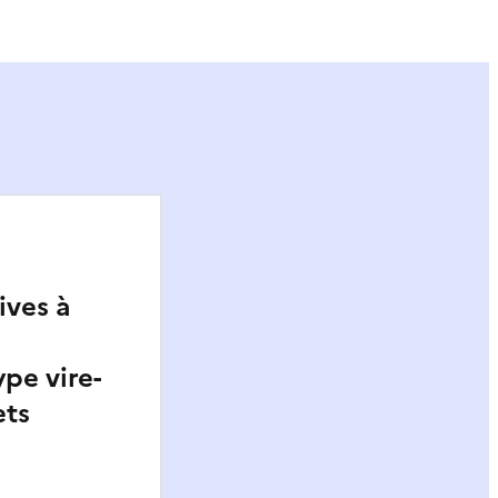
ives à
ype vire-
ets