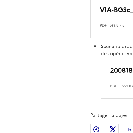
VIA-BGSc_
PDF
- 983.9 kio
Scénario propo
des opérateurs
200818
PDF
- 155.4 ki
Partager la page
Partager sur
Partag