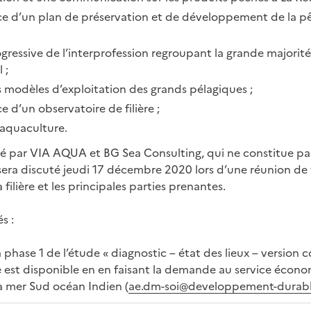
ace d’un plan de préservation et de développement de la pê
ogressive de l’interprofession regroupant la grande majorit
 ;
s modèles d’exploitation des grands pélagiques ;
e d’un observatoire de filière ;
l’aquaculture.
é par VIA AQUA et BG Sea Consulting, qui ne constitue pa
 sera discuté jeudi 17 décembre 2020 lors d’une réunion de t
 filière et les principales parties prenantes.
s :
a phase 1 de l’étude « diagnostic – état des lieux – version c
e est disponible en en faisant la demande au service écono
a mer Sud océan Indien (
ae.dm-soi@developpement-durable