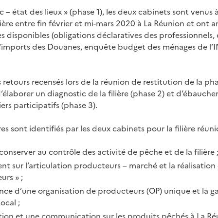
c – état des lieux » (phase 1), les deux cabinets sont venus 
lière entre fin février et mi-mars 2020 à La Réunion et ont a
s disponibles (obligations déclaratives des professionnels
s/imports des Douanes, enquête budget des ménages de l’I
 retours recensés lors de la réunion de restitution de la pha
’élaborer un diagnostic de la filière (phase 2) et d’ébaucher
iers participatifs (phase 3).
es sont identifiés par les deux cabinets pour la filière réuni
conserver au contrôle des activité de pêche et de la filière 
t sur l’articulation producteurs – marché et la réalisatio
rs » ;
nce d’une organisation de producteurs (OP) unique et la g
ocal ;
tion et une communication sur les produits pêchés à La Ré