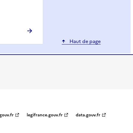
Haut de page
gouv.fr
legifrance.gouv.fr
data.gouv.fr