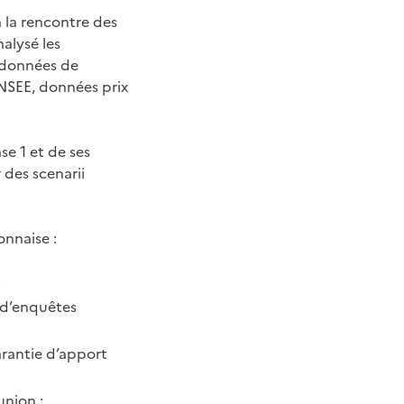
à la rencontre des
nalysé les
, données de
NSEE, données prix
se 1 et de ses
 des scenarii
onnaise :
;
n d’enquêtes
arantie d’apport
union ;