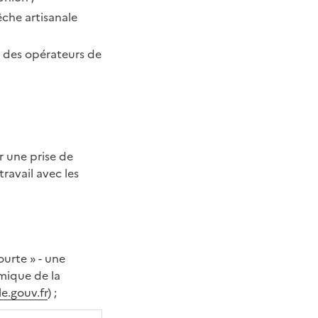
che artisanale
é des opérateurs de
r une prise de
ravail avec les
ourte » - une
mique de la
.gouv.fr
) ;