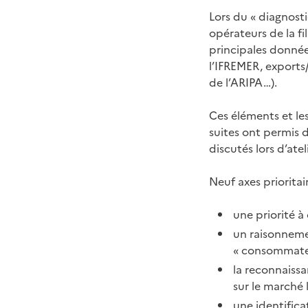
Lors du « diagnosti
opérateurs de la fi
principales donnée
l’IFREMER, export
de l’ARIPA…).
Ces éléments et les
suites ont permis d
discutés lors d’atel
Neuf axes prioritair
une priorité à 
un raisonnemen
« consommateu
la reconnaissa
sur le marché l
une identifica