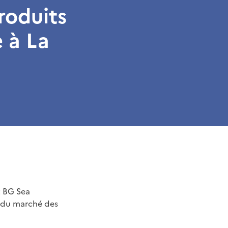
roduits
e à La
t BG Sea
on du marché des