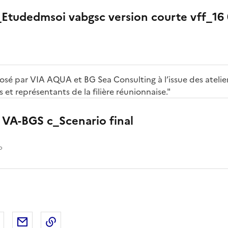
Etudedmsoi vabgsc version courte vff_16
sé par VIA AQUA et BG Sea Consulting à l’issue des atelier
 et représentants de la filière réunionnaise."
 VA-BGS c_Scenario final
o
 Facebook
er sur X
Partager sur LinkedIn
Partager par email
Copier le lien de la page dans le presse-pap