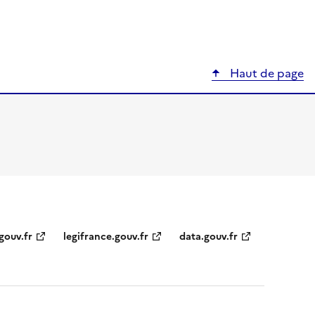
Haut de page
gouv.fr
legifrance.gouv.fr
data.gouv.fr