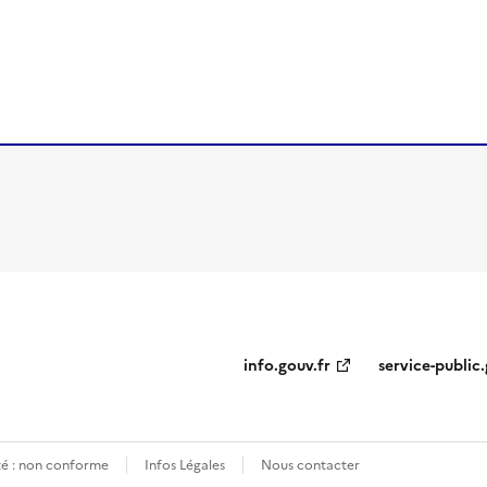
ien de la page dans le presse-papier
info.gouv.fr
service-public.
ité : non conforme
Infos Légales
Nous contacter